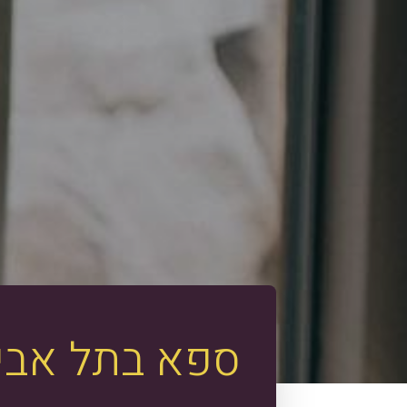
ספא
בתל
אבי