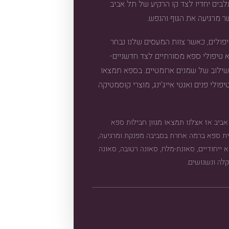
בים יחדיו לצד קו הרקיע של תל אביב
ר מרגיעה את הגוף והנפש.
פולים, כאשר צוות המעסים שלנו נבחר
א טיפולי ספא מסורתיים לצד חדשניים-
בשילוב של שמנים ארומטיים. בספא תמצאו
פולי פנים ואנטי אייג'ינג, מוצרי קוסמטיקה
יב אז אצלנו תמצאו מגוון חבילות
ספא
ית ספא ברמה אחרת בסביבה מפנקת ומרגיעה,
ני ספא ייחודיים, סאונת-מלח, סאונה רטובה, סאונה
לה ונשנושים.