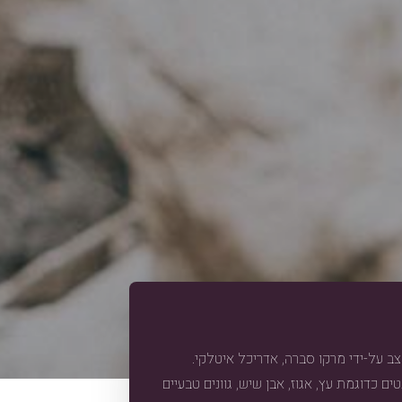
על פני 500 מ"ר ועוצב על-ידי מרקו סברה, אדריכל איטלקי.
 כדוגמת עץ, אגוז, אבן שיש, גוונים טבעיים