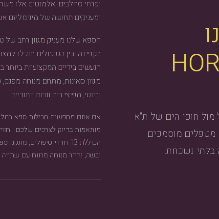
ופרחי סחלבים: אלמנטים אלו משתל
ומעניקים תחושה של מינימליזם אש
ו
הספא שלנו מעניק מגוון רחב של טי
HOR
בקפידה. בין הטיפולים תוכלו למצו
הנעשים בידיים המקצועיות ביותר 
מגוון סאונות, מתחם מנוחה מפנק, טי
וביוטי, מפיצי ריח ונרות ייחודיים.
 מול חופי הים של ת"א
אם אתם מחפשים חבילות ספא בתל אב
מותאמות בדיוק לצרכים שלכם. חווי
ם מטפלים מוסמכים
הכוללת 13 חדרי טיפולים, מתק
 בלתי נשכחת.
יבשה, וחדר מנוחה מרווח עם שתייה ק