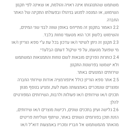
משתמש שהתנהגותו אינה ראויה והולמת, או שאינה לפי תקנון
השימוש, או המנסה לפגוע בניהולו ובפעולתו התקינה של האתר
החברה.
2.2 האמור בתקנון זה מתייחס באופן שווה לבני שני המינים,
והשימוש בלשון זכר הוא מטעמי נוחות בלבד.
2.3 תקנון זה ניתן לשינוי ו/או עדכון בכל עת ע"י ספא הוריזן ו/או
מי שפועל מטעמו, על פי שיקול דעתם הבלעדי.
2.4 כותרות הפרקים מובאות לשם נוחות והתמצאות המשתמש
ולא ישמשו בפרשנות התקנון.
שירותים המוצעים באתר.
2.5 אתר ספא הוריזן כולל אינפורמציה אודות שירותי החברה
ומוצרים שנמכרים באמצעותה מעת לעת, ומציע בנוסף מגוון
תכנים ו/או שירותים ו/או פעולות ולרבות, השירותים המפורטים
להלן:
2.6 גלישה ועיון בתכנים שונים, רכישת מוצרים ו/או שירותים,
הזנת תוכן בפורומים השונים באתר, שיתוף ושליחת פריטים
מהאתר מהמשתמש אל חבריו ומכריו באמצעות דוא"ל ו/או