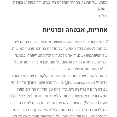
מפרט של המוצר, המחיר והמפרט הקובעים יהיו כמופיע בקופת
הספא.
ט.ל.ח
אחריות, אבטחה ופרטיות
7. ספא הוריזן ו/או מי מטעמו עושים אמצעי זהירות המקובלים
על מנת לשמור, ככל האפשר על סודיות המידע. פרטיו האישים
של המשתמש (שם, דואר אלקטרוני וכדומה), יישמרו במאגר
המידע של ספא הוריזן הרשום על שם חברת בי. קיי פור פיפל
בע"מ ואחת ממטרותיו היא דיוור ישיר. ע
ל מנת להסיר, יש לפנות בכתב לשירות הלקוחות של ספא הוריזן
בדוא"ל info@horizonspa.co.il ההסרה עשוי לארוך עד 14 ימי
עבודה מיום קבלת הפנייה. כדי להגן על סודיות המידע, פועל
ספא הוריזן באמצעות פרוטוקול לסחר אלקטרוני (SSL- Secure
Socket Layer) המשמש להצפנת נתונים מרגע קבלתם במערכת
ועד להעברתם למערכת ההזמנות של ספא הוריזן ויודגש; פרטי
כרטיסי האשראי של המשתמשים המבצעים פעולות באתר לא