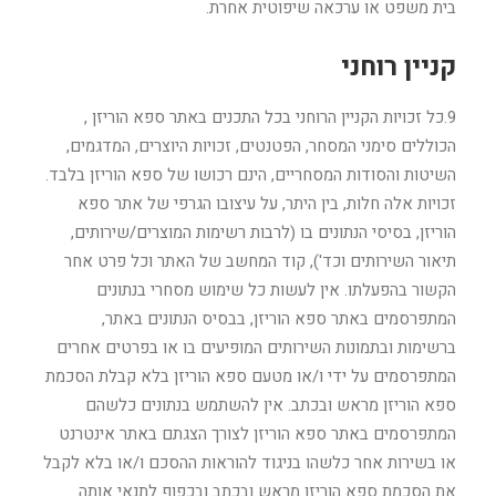
בית משפט או ערכאה שיפוטית אחרת.
קניין רוחני
9.כל זכויות הקניין הרוחני בכל התכנים באתר ספא הוריזן ,
הכוללים סימני המסחר, הפטנטים, זכויות היוצרים, המדגמים,
השיטות והסודות המסחריים, הינם רכושו של ספא הוריזן בלבד.
זכויות אלה חלות, בין היתר, על עיצובו הגרפי של אתר ספא
הוריזן, בסיסי הנתונים בו (לרבות רשימות המוצרים/שירותים,
תיאור השירותים וכד'), קוד המחשב של האתר וכל פרט אחר
הקשור בהפעלתו. אין לעשות כל שימוש מסחרי בנתונים
המתפרסמים באתר ספא הוריזן, בבסיס הנתונים באתר,
ברשימות ובתמונות השירותים המופיעים בו או בפרטים אחרים
המתפרסמים על ידי ו/או מטעם ספא הוריזן בלא קבלת הסכמת
ספא הוריזן מראש ובכתב. אין להשתמש בנתונים כלשהם
המתפרסמים באתר ספא הוריזן לצורך הצגתם באתר אינטרנט
או בשירות אחר כלשהו בניגוד להוראות ההסכם ו/או בלא לקבל
את הסכמת ספא הוריזן מראש ובכתב ובכפוף לתנאי אותה