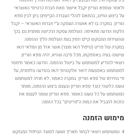
3.3 עסקת הרכישה תבוצע רק לאחר השלמת תהליך ההזמנה
ולאחר שספא הוריזן יקבל אישור מאת חברת כרטיסי האשראי
על ביצוע החיוב, בהתאם לנהלי העבודה הקיימים בינן לבין ספא
הוריזן. במקרה בו לא אושרה העסקה ע"י חברות האשראי – יקבל
הלקוח הודעה מתאימה. השלמת עסקת הרכישה מותנית גם בכך
שהשירות המבוקש קיים וזמין בעת השלמת הליך ההזמנה.
במקרה של פריט (טיפול ו/או מוצר) אשר אזל מן המלאי ו/או
שישנה בעיה באספקתו, מכל סיבה שהיא, יהיה ספא הוריזן
רשאי להודיע למשתמש על ביטול ההזמנה. הודעה כאמור תימסר
למשתמש באמצעות דואר אלקטרוני ו/או בהודעה טלפונית, על
פי בחירתו של ספא הוריזן. במקרה כאמור, לא תהיה למשתמש
טענה כלשהי כנגד ספא הוריזן ובעצם ביצוע ההזמנה, מוותר
המשתמש על כל טענה כאמור. ספא הוריזן שומר לעצמו את
הזכות להגביל את כמות ה"פריטים" בכל הזמנה.
מימוש הזמנה
4. המשתמש רשאי לבחור תאריך ושעה למועד הטיפול המבוקש