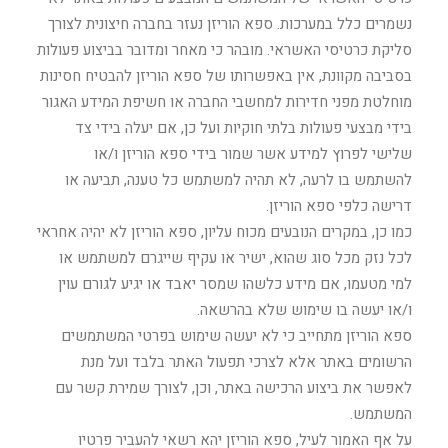
נשמרים כלל במערכות. ספא הוריזן נעזר בחברה חיצונית לצורך
סליקת כרטיסי האשראי. מובהר כי מאחר ומדובר בביצוע פעולות
בסביבה מקוונת, אין באפשרותו של ספא הוריזן להבטיח חסינות
מוחלטת מפני חדירות למחשבי החברה או חשיפת המידע האגור
בידי מבצעי פעולות בלתי חוקיות ועל כן, אם יעלה בידי צד
שלישי לפרוץ למידע אשר שמור בידי ספא הוריזן ו/או
להשתמש בו לרעה, לא תהיה למשתמש כל טענה, תביעה או
דרישה כלפי ספא הוריזן.
כמו כן, במקרים הנובעים מכוח עליון, ספא הוריזן לא יהיה אחראי
לכל נזק מכל סוג שהוא, ישיר או עקיף שייגרם למשתמש או
למי מטעמו, אם מידע כלשהו שמסר יאבד או יגיע לגורם עוין
ו/או יעשה בו שימוש שלא בהרשאה.
ספא הוריזן מתחייב כי לא יעשה שימוש בפרטי המשתמשים
הרשומים באתר אלא לצרכי תפעול האתר בלבד ועל מנת
לאפשר את ביצוע הרכישה באתר, וכן, לצורך שמירת קשר עם
המשתמש.
על אף האמור לעיל, ספא הוריזן יהא רשאי להעביר פרטיו