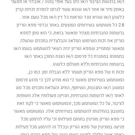
ו/או ברגשות הציבור ו/או הינו בעל אופי בוטה / אובדני או פוגעני
באופן מיני או אחר ו/או שהוא עשוי לגרום להפרת זכויות קניין
כלשהן ו/או שהיא נוגד הוראות כל דין ו/או מכל טעם אחר.
2.8 כל משתמש בשירותים המוצעים באתר ובדפי ספא הוריזן
ברשתות החברתיות מצהיר ומאשר בזאת, כי הוא נותן לספא
הוריזן את זכות השימוש המלאה והבלעדית בתכנים שהעלה
ומאשר ומתחייב שספא הוריזן יהיה רשאי להשתמש בשמו ו/או
בתמונתו במסגרת כל פרסום ו/או הצגת התוכן באתר ו/או
ברשתות החברתיות וללא תשלום כלשהו.
זכות זו של ספא הוריזן תשמר ללא הגבלת זמן. כמו כן,
המשתמש בשירותים מאשר כי הוא מודע לכך כי מרגע פרסום
המשוב ו/או התגובות, השיתוף, התיוג והעלאת ותכנים מכל סוג
לאתר ו/או לרשתות החברתיות, תהיינה פעולותיו אלה חשופות
לציבור, על כל המשתמע מכך, והמשתמש מאשר כי לקח זאת
בחשבון בהחלטתו להשתמש בשירותים אלה. המשתמש מאשר
כי ספא הוריזן מוניטין בתחום פעילותו וכי עליו להימנע מכל
פגיעה במוניטין של ספא הוריזן ובכלל זה להימנע מכל פעילות
באתר אשר עלולה לפגוע בשמו הטוב של ספא הוריזן בעיני