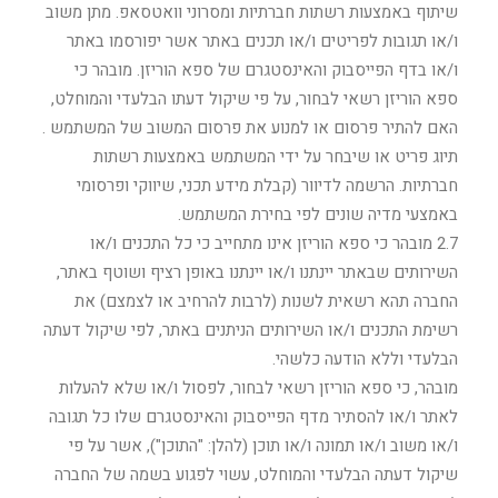
שיתוף באמצעות רשתות חברתיות ומסרוני וואטסאפ. מתן משוב
ו/או תגובות לפריטים ו/או תכנים באתר אשר יפורסמו באתר
ו/או בדף הפייסבוק והאינסטגרם של ספא הוריזן. מובהר כי
ספא הוריזן רשאי לבחור, על פי שיקול דעתו הבלעדי והמוחלט,
האם להתיר פרסום או למנוע את פרסום המשוב של המשתמש .
תיוג פריט או שיבחר על ידי המשתמש באמצעות רשתות
חברתיות. הרשמה לדיוור (קבלת מידע תכני, שיווקי ופרסומי
באמצעי מדיה שונים לפי בחירת המשתמש.
2.7 מובהר כי ספא הוריזן אינו מתחייב כי כל התכנים ו/או
השירותים שבאתר יינתנו ו/או יינתנו באופן רציף ושוטף באתר,
החברה תהא רשאית לשנות (לרבות להרחיב או לצמצם) את
רשימת התכנים ו/או השירותים הניתנים באתר, לפי שיקול דעתה
הבלעדי וללא הודעה כלשהי.
מובהר, כי ספא הוריזן רשאי לבחור, לפסול ו/או שלא להעלות
לאתר ו/או להסתיר מדף הפייסבוק והאינסטגרם שלו כל תגובה
ו/או משוב ו/או תמונה ו/או תוכן (להלן: "התוכן"), אשר על פי
שיקול דעתה הבלעדי והמוחלט, עשוי לפגוע בשמה של החברה