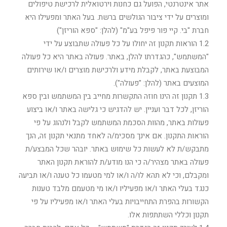
אתר אינטרנטי, הפועל גם כחנות וירטואלית לרכישת טיפולים
ומוצרים על ידי ציבור הגולשים ברשת. בעל האתר ומפעילו היא
חברת "בי. קיי פור פיפל בע"מ" (להלן: "ספא הוריזן")
1.2 הוראות תקנון זה יחולו על כל פעולה שתבוצע על ידי
"המשתמש", כהגדרתו להלן, באתר. פעולה באתר היא כל פעולה
המבוצעת באתר, לקבלת מידע ולרכישת מוצרים ו/או שירותים
המוצעים באתר (להלן: "פעולה").
1.3 תקנון זה הינו חוזה התקשרות מחייב בין המשתמש ובין ספא
הוריזן, לכל דבר ועניין. יש להדגיש כי גלישה באתר ו/או ביצוע
פעולות באתר, מהוות הסכמת המשתמש לקבל ולנהוג על פי
הוראות התקנון. אם אינך מסכימ/ה לאחד מתנאי תקנון זה, הנך
מתבקש/ת לא לעשות כל שימוש באתר. יובהר שכל המבצע/ת
פעולה באתר מצהיר/ה כי הנו מודע/ת להוראת תקנון האתר
ומקבלם, וכי לא תהא לו/ה ו/או למי מטעמו כל טענה ו/או תביעה
כנגד בעלי האתר ו/או מפעיליו ו/או מי מטעמם מלבד טענות
הקשורות בהפרת התחייבויות בעלי האתר ו/או מפעיליו על פי
תקנון וכללי השתתפות אלו.