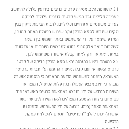
3.1 לתשומת הלב, מסירת פרטים כוזבים ביודעין עלולה להיחשב
כעבירה פלילית. נגד מגישי פרטים כוזבים עלולים להינקט
צעדים משפטיים אזרחיים ופליליים, לרבות תביעות נזיקין בגין
נזקים שיגרמו לספא הוריזן עקב שיבוש הפעלת האתר. כמו כן,
המידע שימסר על ידי המשתמש באתר ישמש בין השאר
לשליחת דואר אלקטרוני בנוגע למבצעים מיוחדים או עדכונים
באתר, זאת אך ורק לאחר קבלת אישור המשתמש לכך.
3.2 במעמד ביצוע ההזמנה יבצע ספא הוריזן בדיקה של פרטי
כרטיס האשראי ועם קבלת אישור ההזמנה ע"י חברות כרטיסי
האשראי, תימסר למשתמש הודעה מתאימה כי ההזמנה אושרה.
מובהר כי חיוב מבצע הפעולה בגין עלות הטיפול, המוצר או
השירות הנרכש על ידו, יתבצע באמצעות כרטיס האשראי מיד
עם סיום ביצוע ההזמנה. המוצר/ים ו/או השירות/ים שירכשו
באמצעות האתר (היינו, בוצעה על ידי המשתמש הזמנה וזו
אושרה) יכונו להלן: ""הפריטים". תנאים להשלמת עסקת
הרכישה: