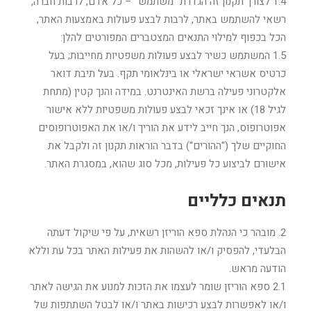
1.4 לצורך תקנון זה הגדרת "משתמש" – כל אדם, לרבות חברה,
רשאי להשתמש באתר, לרבות לבצע פעולות באמצעות האתר,
הכל בכפוף למילוי התנאים המצטברים המפורטים להלן:
1.5 המשתמש כשיר לבצע פעולות משפטיות מחייבות; בעל
כרטיס אשראי ישראלי או בינלאומי תקף. בעל תיבת דואר
אלקטרוני פעילה ברשת האינטרנט. במידה והנך קטין (מתחת
לגיל 18) או אינך זכאי לבצע פעולות משפטיות ללא אישור
אפוטרופוס, הנך חייב לידע את הוריך ו/או את האפוטרופוסים
החוקיים שלך ("ההורים") בדבר הוראות תקנון זה ולקבל את
אישורם לביצוע כל פעילות, מכל סוג שהוא, במסגרת האתר.
תנאים כלליים
2. מובהר כי הנהלת ספא הוריזן רשאית, על פי שיקול דעתה
הבלעדי, להפסיק ו/או להשהות את פעילות האתר בכל עת וללא
הודעה מראש.
2.1 ספא הוריזן שומר לעצמו את הזכות למנוע את הגישה לאתר
ו/או לאפשרות לבצע רכישות באתר ו/או לבטל השתתפות של