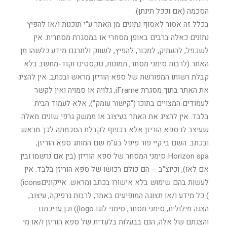
הסכמה (אם וככל תינתן).
בכלל זה אסור לאסוף נתונים מן האתר ע"י תוכנות ו/או להפיץ
נתונים כאלה ברבים באופן מסחרי או במסגרת מסחרית. אין
לשכפל, להעתיק, למכור, להפיץ, לשווק ולתרגם מידע כלשהו מן
האתר (לרבות סימני מסחר, תמונות, טקסטים וקוד-מחשב בלא
קבלת רשותו המפורשת של ספא הוריזן מראש ובכתב. אין להציג
את האתר בתוך מסגרת iFrame, גלויה או סמויה ואין לקשר
לעמודים המצויים בתוכו ("קישור עומק"), אלא לעמוד הבית
בלבד. אין להציג את האתר בעיצוב או ממשק גרפי שונים מאלה
שעיצב לו ספא הוריזן אלא בכפוף לקבלת הסכמתה לכך מראש
ובכתב. השם בי.קיי פור פיפל בע"מ שם המותג ספא הוריזן,
Horizon spa סימני המסחר של ספא הוריזן (בין אם נרשמו ובין
אם לאו), וכיוצ"ב – הם כולם רכושו של ספא הוריזן בלבד. אין
לעשות בהם שימוש בלא אישורו בכתב ומראש. אייקוניםicons)
) כל מידע ו/או תצוגה המופיעים באתר, לרבות גרפיקה, עיצוב,
הצגה מילולית, סימני מסחר, סימני לוגו logo)) וכן עריכתם
והצגתם של אלה, הנם בבעלות בלעדית של ספא הוריזן ו/או מי