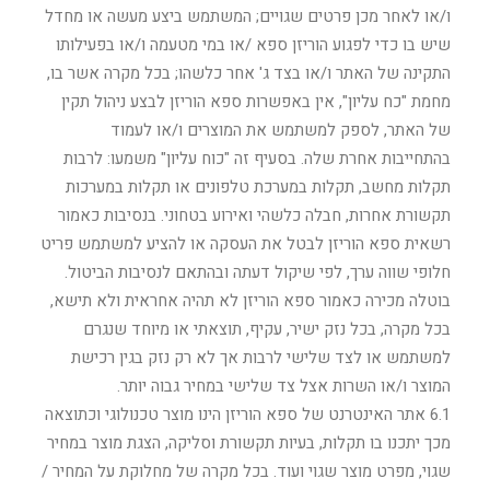
ו/או לאחר מכן פרטים שגויים; המשתמש ביצע מעשה או מחדל
שיש בו כדי לפגוע הוריזן ספא /או במי מטעמה ו/או בפעילותו
התקינה של האתר ו/או בצד ג' אחר כלשהו; בכל מקרה אשר בו,
מחמת "כח עליון", אין באפשרות ספא הוריזן לבצע ניהול תקין
של האתר, לספק למשתמש את המוצרים ו/או לעמוד
בהתחייבות אחרת שלה. בסעיף זה "כוח עליון" משמעו: לרבות
תקלות מחשב, תקלות במערכת טלפונים או תקלות במערכות
תקשורת אחרות, חבלה כלשהי ואירוע בטחוני. בנסיבות כאמור
רשאית ספא הוריזן לבטל את העסקה או להציע למשתמש פריט
חלופי שווה ערך, לפי שיקול דעתה ובהתאם לנסיבות הביטול.
בוטלה מכירה כאמור ספא הוריזן לא תהיה אחראית ולא תישא,
בכל מקרה, בכל נזק ישיר, עקיף, תוצאתי או מיוחד שנגרם
למשתמש או לצד שלישי לרבות אך לא רק נזק בגין רכישת
המוצר ו/או השרות אצל צד שלישי במחיר גבוה יותר.
6.1 אתר האינטרנט של ספא הוריזן הינו מוצר טכנולוגי וכתוצאה
מכך יתכנו בו תקלות, בעיות תקשורת וסליקה, הצגת מוצר במחיר
שגוי, מפרט מוצר שגוי ועוד. בכל מקרה של מחלוקת על המחיר /