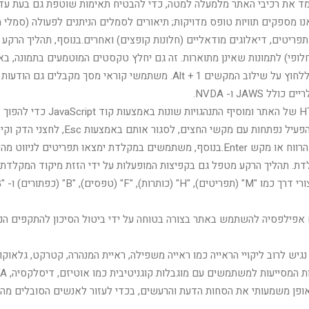
מד את רכיבי האתר מלמעלה למטה, כדי להבטיח תאימות שוטפת גם בעת עדכו
צעות מערך התכונות של ARIA. לדוגמה, אנו מספקים תוויות טופס מדויקות; תיאורים לסמלים הניתנים 
פריטים, דיאלוגים מודאליים (חלונות קופצים) ואחרים.בנוסף, תהליך הרקע
התאמות של קוראי מסך בכל עת, המשתמשים צריכים רק ללחוץ על שילוב המקשים
JA ו- NVDA.
מיטוב ניווט במקלדת: תהליך הרקע
לדת. תהליך הרקע מטפל גם בקפיצות המופעלות על ידי הזזת מיקוד המקלדת
) כדי לקפוץ לאלמנטים ספציפיים.
אפילפסיה להשתמש באתר בצורה בטוחה על ידי ביטול הסיכון להתקפים הנו
נגיש לרוב ליקויי הראייה כמו ראייה משפילה, ראיית המנהרה, קטרקט, גלאוקו
 עם מוגבלות קוגניטיבית כמו אוטיזם, דיסלקסיה, CVA ואחרים, להתמקד באלמנטים החיוניים ביתר קלות.
באופן משמעותי את הסחות הדעת והרעשים, בכדי לעזור לאנשים הסובלים מהפ