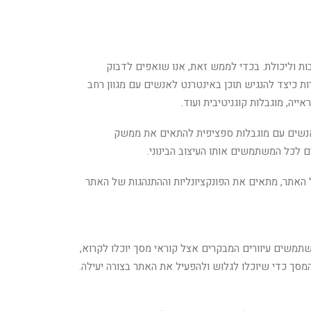
בות וליכולת. בכדי לממש זאת, אנו שואפים לדבוק
שת האינטרנט World Wide Web Consortium (W3C) ברמת AA. הנחיות אלה מסבירות כיצד להנגיש תוכן באינטרנט לאנשים עם מגוון רחב
ייה, מוגבלות קוגניטיבית ועוד.
אנשים עם מוגבלות ספציפית להתאים את ממשק
כל המשתמשים אותו העיצוב הבינוני.
ר משתמש ביישום מבוסס AI הפועל ברקע ומייעל את רמת הנגישות שלו ללא הרף. יישום זה מתקן את בעיות ה- HTML של האתר, מתאים את הפונקציונליות וההתנהגות של האתר
על מנת להבטיח שמשתמשים עיוורים המבקרים אצל קוראי מסך יוכלו לקרוא,
סך כדי שיוכלו לגלוש ולהפעיל את האתר בצורה יעילה.