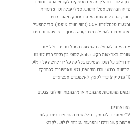
ן האתר. בתהליך זה אנו מספקים לקוראי המסך נתונים
לפעולה (סמלי מדיה חברתית, סמלי חיפוש, סמלי עגלה וכו '); הנחיות
 סורק את כל תמונות האתר ומספק תיאור מדויק
ומשמעותי מבוסס זיהוי-אובייקט תמונה כתג ALT (טקסט חלופי) לתמונות שאינן מתוארות. זה גם יחלץ טקסטים המוטמעים בתמונה, באמצעות טכנולוגיית OCR (זיהוי תווים אופטי). כדי להפעיל
 Alt + 1. משתמשי קוראי מסך מקבלים גם הודעות אוטומטיות להפעלת מצב קורא המסך ברגע שהם נכנסים
 מתאים גם את ה- HTML של האתר ומוסיף התנהגויות שונות באמצעות קוד JavaScript כדי להפוך את האתר להפעלה באמצעות המקלדת. זה כולל את
היכולת לנווט באתר באמצעות מקשי Tab ו- Shit + Tab, להפעיל נפתחות עם מקשי החצים, לסגור אותם באמצעות Esc, לחצני הדק וקישורים באמצעות מקש Enter, לנווט בין רכיבי רדיו לתיבת
סימון באמצעות מקשי החצים, מלא אותם באמצעות מקש הרווח או מקש Enter.בנוסף, משתמשים במקלדת ימצאו תפריטים לניווט מהיר ודילוג על תוכן, הזמינים בכל עת על ידי לחיצה על Alt +
 לכיוונם ברגע שהם מופיעים, ולא מאפשרים להתמקד
בעים מהנפשות מהבהבות או מהבהבות ושילובי צבעים
מה ואחרים.
רעות קשב וריכוז והפרעות עצביות לגלוש, לקרוא