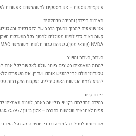
פונקציות נוספות – אנו מספקים למשתמשים אפשרות לשנ
תאימות דפדפן ותמיכה טכנולוגית
אנו שואפים לתמוך במערך הרחב של הדפדפנים והטכנולוגי
NVDA (קוראי מסך), שניהם עבור חלונות ומשתמשי MAC.
הערות, הערות ומשוב
למרות המאמצים הטובים ביותר שלנו לאפשר לכל אחד להתא
טכנולוגי הולם כדי להנגיש אותם. ועדיין, אנו משפרים לל
להגיע לרמת הנגישות האופטימלית, בעקבות התקדמות טכנו
יצירת קשר
במידה ונתקלתם בקושי בגלישה באתר, למרות מאמצינו לפע
פנייה לאחראית הנגישות בחברה – אלון בן נון 035757977 או בדוא"ל או במייל: alonbe86704@gmail.com .
אנו נשמח לטפל בכל פנייה ובכדי שנעשה זאת על הצד הטו