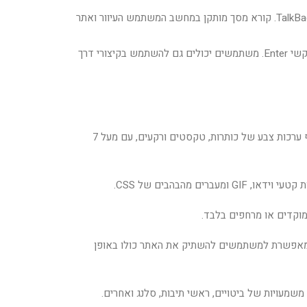
פרופיל משתמשים עיוור (קוראי מסך): פרופיל זה מתאים את האתר כך שיהיה תואם לקוראי מסך כמו JAWS, NVDA, VoiceOver ו- TalkBack. קורא מסך מותקן במחשב המשתמש העיוור ואתר
פרופיל ניווט במקלדת (לקוי מנוע): פרופיל זה מאפשר לאנשים לקויי מנוע להפעיל את האתר באמצעות הלוח המקשים, Shift + Tab, ומקשי Enter. משתמשים יכולים גם להשתמש בקיצורי דרך
התאמות צבע – המשתמשים יכולים לבחור פרופילי ניגודי צבע שונים כגון אור, כהה, הפוך ושחור-לבן. בנוסף, משתמשים יכולים להחליף ערכות צבע של כותרות, טקסטים ורקעים, עם מעל 7
מהבהבים של CSS.
מוקדים או מרחפים בלבד.
 מאפשרת למשתמשים להשתיק את האתר כולו באופן
משמעויות של ביטויים, ראשי תיבות, סלנג ואחרים.