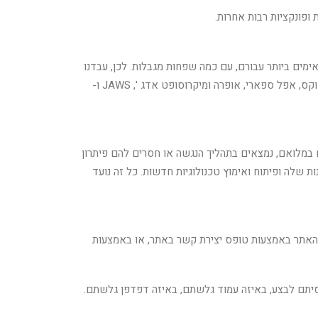
פונקציות רבות אחרות.
ים ביותר עבורם, עם כמה שפחות מגבלות. לכן, עבדנו
קשה מאוד כדי להיות מסוגלים לתמוך בכל המערכות העיקריות המהוות מעל 95% מנתח שוק המשתמשים כולל גוגל כרום, מוזילה פיירפוקס, אפל ספארי, אופרה ומיקרוסופט אדג ', JAWS ו-
 במלואם, נמצאים בתהליך הנגשה או חסרים להם פיתרון
ת שלה ופיתוח ואימוץ טכנולוגיות חדשות. כל זה נועד
ת האתר באמצעות טופס יצירת קשר באתר, או באמצעות
סיתם לבצע, באיזה עמוד גלשתם, באיזה דפדפן גלשתם.