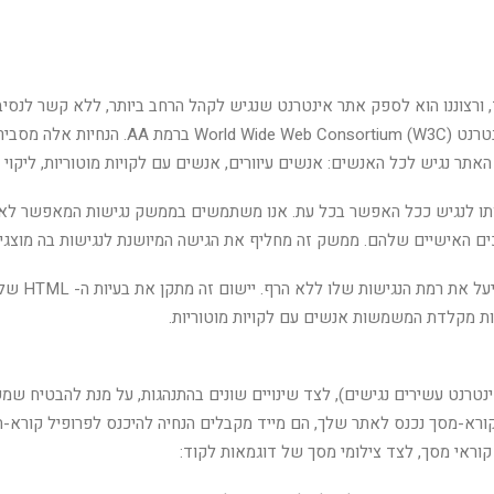
ד, ורצוננו הוא לספק אתר אינטרנט שנגיש לקהל הרחב ביותר, ללא קשר לנסי
בקפדנות ככל האפשר בהנחיות הנגישות לתוכן בר
אתר נגיש לכל האנשים: אנשים עיוורים, אנשים עם לקויות מוטוריות, ליקוי רא
 אותו לנגיש ככל האפשר בכל עת. אנו משתמשים בממשק נגישות המאפשר ל
אישיים שלהם. ממשק זה מחליף את הגישה המיושנת לנגישות בה מוצגים ל
בנוסף, האת
ת מקלדת המשמשות אנשים עם לקויות מוטוריות.
ישם את טכניקת תכונות ה- ARIA (יישומי אינטרנט עשירים נגישים), לצד שינויים שונים בהתנהגות, 
רא-מסך נכנס לאתר שלך, הם מייד מקבלים הנחיה להיכנס לפרופיל קורא-המ
וראי מסך, לצד צילומי מסך של דוגמאות לקוד: