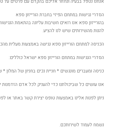
אנחנו נטפל בבעיה ונחזור אליכם בהקדם עם פרטים על טי
הסדרי נגישות במתחם הפיזי בחברת הורייזון ספא
בהורייזון ספא אנו רואים חשיבות עליונה בהתאמת הנגישו
להנות מהשירותים שיש לנו להציע.
הכניסה למתחם הורייזון ספא נגישה באמצעות מעלית מהכניסה הראשית
הסדרי הנגישות במתחם הורייזון ספא ישראל כוללים:
כניסה ומעברים מונגשים * חניית נכים בחניון של המלון * 
אנו עושים כל שביכולתנו כדי להעניק לכל אדם הזדמנות לה
ניתן לפנות אלינו באמצעות טופס יצירת קשר באתר או לפנות ישירות לאחראית נגישות
נשמח לעמוד לשירותכם.