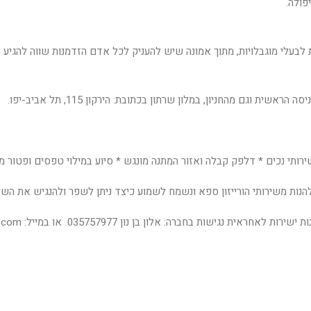
פולה.
ת לבעלי מוגבלויות, מתוך אמונה שיש להעניק לכל אדם הזדמנות שווה להגיע
 וגם מהחניון, במלון שרתון בכתובת: הירקון 115, תל אביב-יפו.
שירותי נכים * דלפק קבלה ואזור המתנה מונגש * סיוע במילוי טפסים ופטור מ
נות משירותי הורייזון ספא ונשמח לשמוע כיצד ניתן לשפר ולהנגיש את השיר
 בחברה: אלון בן נון 035757977 או במייל: alonbe86704@gmail.com