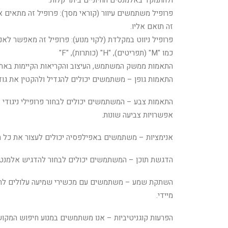
ולהתמקד באלמנטים החיוניים ביתר קלות.
זה תואם אליו.
כמו "M" (תפריטים), "H" (כותרות), "F"
התאמות ממשק המשתמש, העיצוב והקריאות הקיימות באתר
התאמות גופן – משתמשים יכולים להגדיל ולהקטין את גודלו
אפשרויות צביעה שונות.
אנימציות – משתמשים באפילפסיה יכולים לעצור את כל ההנפשות המפע
הדגשת תוכן – המשתמשים יכולים לבחור להדגיש אלמנטים
השתקת שמע – משתמשים עם מכשירי שמיעה עלולים לחוו
מיידי.
הפרעות קוגניטיביות – אנו משתמשים במנוע חיפוש המקושר 