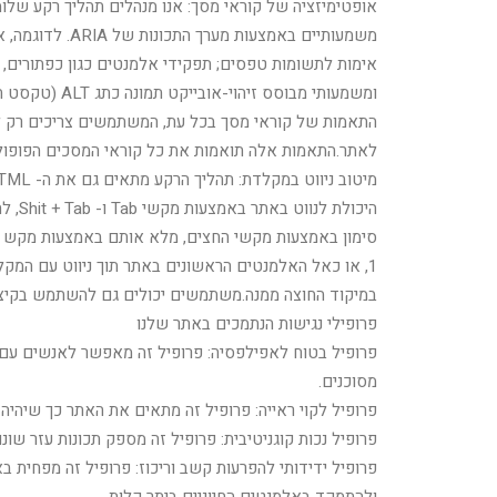
אופטימיזציה של קוראי מסך: אנו מנהלים תהליך רקע שלו
משמעותיים באמ
אימות לתשומות טפסים; תפקידי אלמנטים כגון כפתורים, ת
לאתר.התאמות אלה תואמות את כל קוראי המסכים הפופולריים כולל WS
1, או כאל האלמנטים הראשונים באתר תוך ניווט עם המק
במיקוד החוצה ממנה.משתמשים יכולים גם להשתמש בקיצורי דרך כמו "M" (תפריטים), "H" (כותרות), "F" (טפסים), "B" (כפתורים) ו- "G" (גרפיקה
פרופילי נגישות הנתמכים באתר שלנו
פרופיל בטוח לאפילפסיה: פרופיל זה מאפשר לאנשים עם 
מסוכנים.
פרופיל לקוי ראייה: פרופיל זה מתאים את האתר כך שיהיה 
פרופיל נכות קוגניטיבית: פרופיל זה מספק תכונות עזר שונות המסייעות למשתמשים
פרופיל ידידותי להפרעות קשב וריכוז: פרופיל זה מפחית 