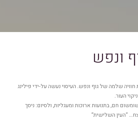
ף ונפש
וויה שלמה של גוף ונפש. העיסוי נעשה על-ידי פילינג
קוי העור.
ומשום חם, בתנועות ארוכות ומעגליות, ולסיום: ניסך
ח… “העין השלישית”