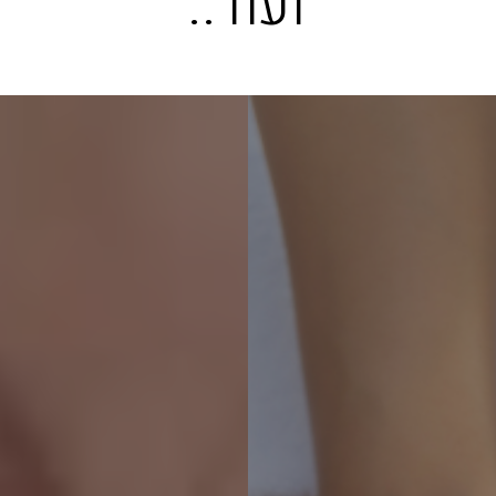
ו
ע
ו
ד
.
.