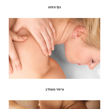
גוף ונפש
עיסוי משולב