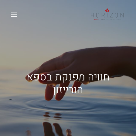
חוויה מפנקת בספא
הורייזון