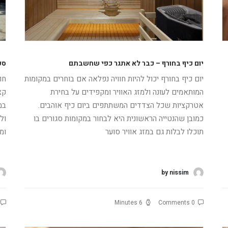
יום כיף בחורף – כבר לא אתגר כפי שחשבתם
ספ
יום כיף בחורף יכול להיות חוויה נפלאה אם בוחרים במקומות
חו
המותאמים לעונה ולמזג האוויר ומקפידים על בחירת
קצ
אטרקציות שכל הצדדים המשתתפים ביום כיף אוהבים.
במ
כמובן שהנטייה הראשונית היא לבחור במקומות סגורים בו
ול
תוכלו לבלות גם במזג אוויר סוער
ומ
קרא עוד
ק
by nissim
6 Minutes
0 Comments