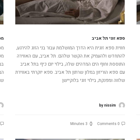
ספא זוגי תל אביב
מס
חווית ספא זוגית היא הדרך המושלמת עבור בני הזוג להירגע,
מס
להתחדש ולהעמיק את הקשר שלהם. תל אביב, עם האווירה
מש
התוססת וחוף הים המדהים שלה, בילוי יום כיף בתל אביב
במ
עם ספא הוריזון במלון שרתון תל אביב. ספא יוקרתי באווירת
הצ
שלווה ומפנקת, בילוי זוגי בלוקיישן
של
קרא עוד
ק
by nissim
3 Minutes
0 Comments