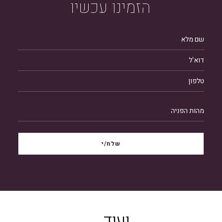
הזמינו
עכשיו
ו
ע
ו
ד
.
.
.