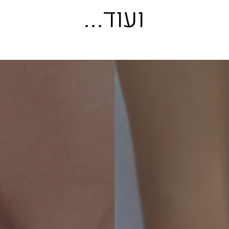
ו
ע
ו
ד
.
.
.