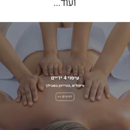
ו
ע
ו
ד
.
.
.
עיסוי 4 ידיים
טיפולים
,
הורייזון בשבילך
לפרטים >>