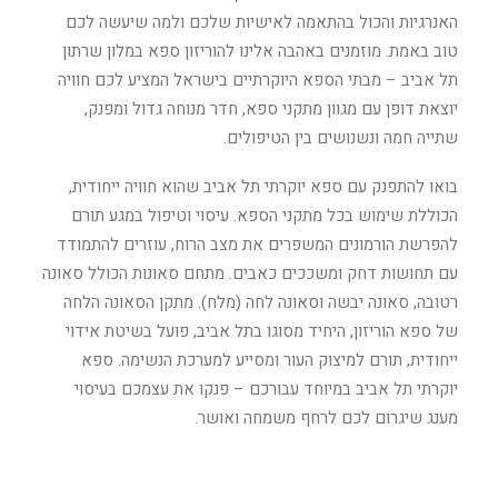
האנרגיות והכול בהתאמה לאישיות שלכם ולמה שיעשה לכם
טוב באמת. מוזמנים באהבה אלינו להוריזון ספא במלון שרתון
תל אביב – מבתי הספא היוקרתיים בישראל המציע לכם חוויה
יוצאת דופן עם מגוון מתקני ספא, חדר מנוחה גדול ומפנק,
שתייה חמה ונשנושים בין הטיפולים.
בואו להתפנק עם ספא יוקרתי תל אביב שהוא חוויה ייחודית,
הכוללת שימוש בכל מתקני הספא. עיסוי וטיפול במגע תורם
להפרשת הורמונים המשפרים את מצב הרוח, עוזרים להתמודד
עם תחושות דחק ומשככים כאבים. מתחם סאונות הכולל סאונה
רטובה, סאונה יבשה וסאונה לחה (מלח). מתקן הסאונה הלחה
של ספא הוריזון, היחיד מסוגו בתל אביב, פועל בשיטת אידוי
ייחודית, תורם למיצוק העור ומסייע למערכת הנשימה. ספא
יוקרתי תל אביב במיוחד עבורכם – פנקו את עצמכם בעיסוי
מענג שיגרום לכם לרחף משמחה ואושר.