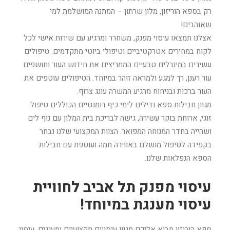
רק בספא הוריזון, מלון שרתון – המתנה המושלמת למי
שאוהבים!
אצלנו תמצאו עיסוי מפנק, משחרר ומרגיע עם שירות אישי לכל
לקוח במחירים אטרקטיביים וטיפולי ביוטי מתקדמים. טיפולים
עשירים במינרלים טבעיים הממריצים את חידוש העור וחושפים
עור רענן, רך למגע ולמראה זוהר במיוחד. הטיפולים עוטפים את
העור ברכות ובניחוח מרגיע המשרה עונג צרוף.
מגוון חבילות ספא ודילים לימי כיף רומנטיים הכוללים טיפול
זוגי, ארוחת בוקר עשירה, גישה לבריכת בית המלון עם נוף לים
ושהייה בחדר המנוחה המפואר. הצוות המקצועי שלנו נבחר
בקפידה לטיפול מושלם באווירה חמה ועוטפת עם חבילות
הספא הנפלאות שלנו.
עיסוי מפנק תל אביב לחוויית
עיסוי מענגת במיוחד!
ספא הוריזון מביא אליכם מגוון עיסויים מקצועיים ומענגים. עיסוי