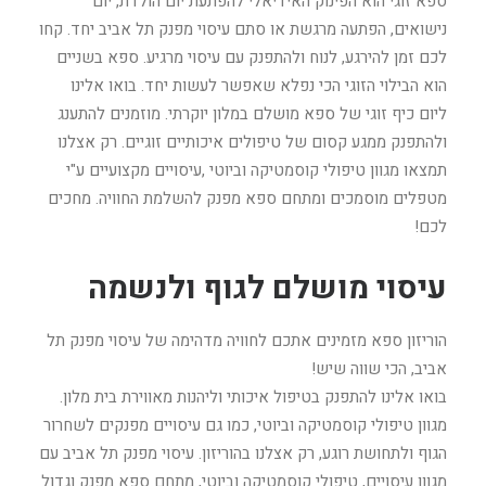
ספא זוגי הוא הפינוק האידיאלי להפתעת יום הולדת, יום
נישואים, הפתעה מרגשת או סתם עיסוי מפנק תל אביב יחד. קחו
לכם זמן להירגע, לנוח ולהתפנק עם עיסוי מרגיע. ספא בשניים
הוא הבילוי הזוגי הכי נפלא שאפשר לעשות יחד. בואו אלינו
ליום כיף זוגי של ספא מושלם במלון יוקרתי. מוזמנים להתענג
ולהתפנק ממגע קסום של טיפולים איכותיים זוגיים. רק אצלנו
תמצאו מגוון טיפולי קוסמטיקה וביוטי ,עיסויים מקצועיים ע"י
מטפלים מוסמכים ומתחם ספא מפנק להשלמת החוויה. מחכים
לכם!
עיסוי מושלם לגוף ולנשמה
הוריזון ספא מזמינים אתכם לחוויה מדהימה של עיסוי מפנק תל
אביב, הכי שווה שיש!
בואו אלינו להתפנק בטיפול איכותי וליהנות מאווירת בית מלון.
מגוון טיפולי קוסמטיקה וביוטי, כמו גם עיסויים מפנקים לשחרור
הגוף ולתחושת רוגע, רק אצלנו בהוריזון. עיסוי מפנק תל אביב עם
מגוון עיסויים, טיפולי קוסמטיקה וביוטי, מתחם ספא מפנק וגדול