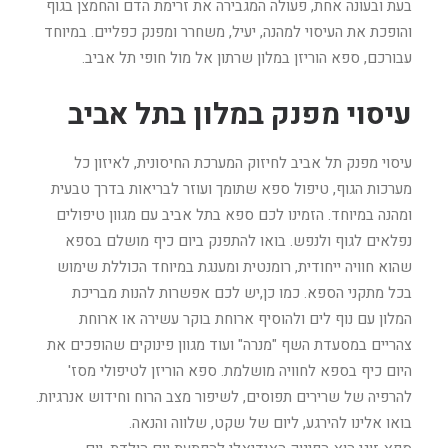
בעת ובעונה אחת, פעולה המגבירה את זרימת הדם והחמצן בגוף
והופכת את העיסוי למהנה, יעיל, משחרר ומפנק כפליים. במיוחד
עבורכם, ספא הוריזן במלון שרתון אל מול חופי תל אביב.
עיסוי מפנק במלון בתל אביב
עיסוי מפנק תל אביב לחיזוק המערכת החיסונית, לאיזון כל
מערכות הגוף, טיפול ספא שתומך ועוזר לבריאות בדרך טבעית
ומהנה במיוחד. הזמינו לכם ספא בתל אביב עם מגוון טיפולים
נפלאים לגוף ולנפש. בואו להתפנק ביום כיף מושלם בספא
שהוא חוויה ייחודית, רומנטית ומענגת במיוחד הכוללת שימוש
בכל מתקני הספא. כמו כן,יש לכם אפשרות להנות מבריכת
המלון עם נוף לים ולהוסיף ארוחת בוקר עשירה או ארוחת
צהריים במסעדת השף "מנרה" ועוד מגוון פינוקים שהופכים את
היום כיף בספא לחוויה מושלמת. ספא הוריזן לטיפולי מסז'
להרפיה של שרירים תפוסים, לשיפור מצב הרוח וחידוש אנרגיות.
בואו אלינו להירגע, ליום של שקט, שלווה והנאה.