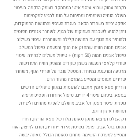
רקמות עמוק שהוא עיסוי איטי המתמקד בעומק הרקמה. העיסוי
משלב הנחיה נשימתית ומתיחות על מנת להגיע למקסימום
אפקטיביות בשחרור הכאב. בעזרת העיסוי והתנועות הממוקדות,
ניתן להגיע לשכבות העמוקות של הגוף, לשחרר אזורים תפוסים
ולהותיר את הגוף עם תחושה קלילה ומשוחררת. עיסוי בשילוב
אבנים חמות חוויה שתחזק את הגוף והנשמה. טיפול המשלב
טיפול אבנים חמות (50 דקות) + טיפול משלים לבחירה. עיסוי
שוודי קלאסי הנעשה בשמן שקדים ומעניק חווית התחדשות
מרגיעה ומרעננת במיוחד. המטפל עובד על שרירי הגוף, משחרר
שרירים תפוסים ומסייע בהמרצת מחזור הדם.
הוריזון ספא מזמין אתכם להתנסות במגוון טיפולים חדשים
בספא, ביניהם עיסוי 4 ידיים, טיפול איורוודה ופסיכותרפיה
גופנית. עיסוי מפנק תל אביב מושלם להפגת מתחים וליצירת
תחושת איזון ורוגע.
רק אצלנו תמצאו מתקן סאונת מלח של ספא הוריזון, היחיד
מסוגו בתל אביב, פועל בשיטת אידוי ייחודית, תורם למיצוק העור
ומסייע למערכת הנשימה. מתחם סאונות הכולל סאונה יבשה