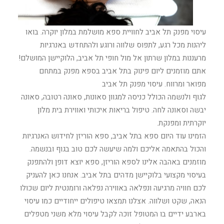
עיסוי מפנק תל אביב לחוויית ספא מושלמת במלון יוקרה. בואו
ליהנות מכל רגע, לתפוס שלווה ורוגע ולהתחדש באנרגיות
מרעננות במלון שרתון אל מול חופי תל אביב, הלוקיישן המושלם!
אתם מוזמנים ליום פינוק בתל אביב בספא מפנק במתחם
מפואר ומרווח. עיסוי מפנק תל אביב
לגוף ולנשמה הכולל כניסה למגוון סאונות, סאונה רטובה, סאונה
יבשה וסאונה לחה. טיפול בריאות איכותי ואווירת בית מלון
יוקרתית ומפנקת.
הזמינו עוד היום ספא בתל אביב, ספא הוריזן לחידוש האנרגיות
והכול בהתאמה אליכם ולמה שיעשה לכם טוב בגוף ובנשמה.
מוזמנים באהבה אלינו לספא הוריזן, ספא יוצא דופן ולהתפנק
בעיסוי מקצועי בלוקיישן מדהים בתל אביב. אנחנו כאן להעניק
לכם חוויה מרגיעה ונפלאה באווירה נפלאה ורומנטית ליום שכולו
הנאה, שקט ושלווה. אצלנו תמצאו טיפולים ייחודיים כמו עיסוי
בארבע ידיים בו המטופל זוכה לקבל עיסוי מלא משני מטפלים