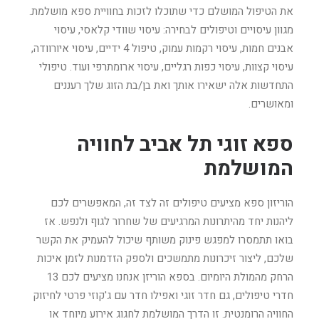
את הטיפול המושלם כדי שתוכלו לזכות בחוויית ספא מושלמת.
מגוון עיסויים וטיפולים לבחירה: עיסוי שוודי קלאסי, עיסוי
אבנים חמות, עיסוי רקמות עמוק, טיפול 4 ידיים, עיסוי איורוודה,
עיסוי קצוות, עיסוי כפות רגליים, עיסוי ארומתרפי ועוד. טיפולי
התחדשות אלה ישאירו אותך ואת בן/בת הזוג שלך רעננים
ומאושרים.
ספא זוגי תל אביב לחוויה
המושלמת
הוריזון ספא מציעים טיפולים זה לצד זה, המאפשרים לכם
ליהנות יחד מהיתרונות המרגיעים של שחרור לגוף ולנפש. אז
בואו תתמסרו למפגש פינוק משותף שיכול להעמיק את הקשר
שלכם, ליצור זיכרונות מתמשכים ולספק הזדמנות לזמן איכות
הרחק מהמולת היומיום. בספא הוריזן אנחנו מציעים לכם 13
חדרי טיפולים, גם חדר זוגי ואפילו חדר עם ג'קוזי פרטי לחיזוק
החוויה הרומנטית. זו הדרך המושלמת לחגוג אירוע מיוחד או